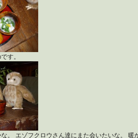
のです。
な。 エゾフクロウさん達にまた会いたいな。 暖