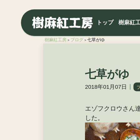
トップ
樹麻紅
樹麻紅工房
ブログ
七草がゆ
>
>
七草がゆ
2018年01月07日
エゾフクロウさん
した。