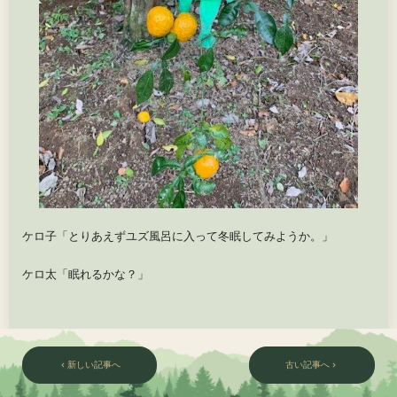
ケロ子「とりあえずユズ風呂に入って冬眠してみようか。」
ケロ太「眠れるかな？」
新しい記事へ
古い記事へ
chevron_left
chevron_right