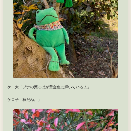
ケロ太「ブナの葉っぱが黄金色に輝いているよ」
ケロ子「秋だね。」