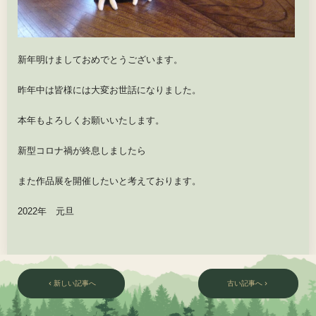
新年明けましておめでとうございます。
昨年中は皆様には大変お世話になりました。
本年もよろしくお願いいたします。
新型コロナ禍が終息しましたら
また作品展を開催したいと考えております。
2022年 元旦
新しい記事へ
古い記事へ
chevron_left
chevron_right