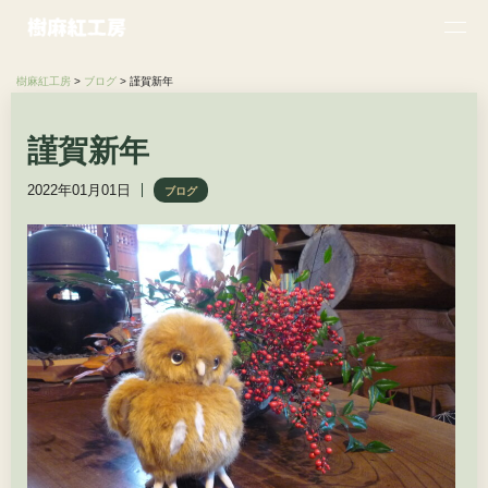
樹麻紅工房
>
ブログ
>
謹賀新年
謹賀新年
2022年01月01日
ブログ