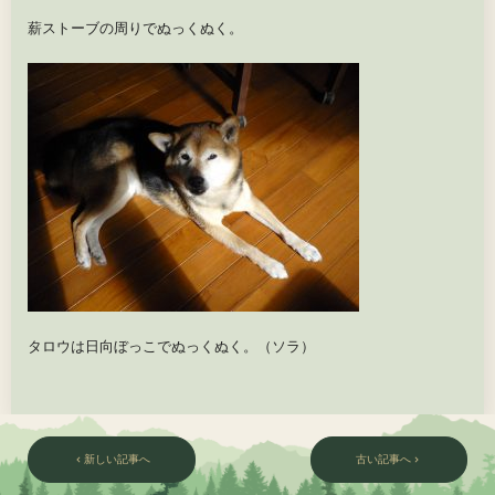
薪ストーブの周りでぬっくぬく。
タロウは日向ぼっこでぬっくぬく。（ソラ）
新しい記事へ
古い記事へ
chevron_left
chevron_right