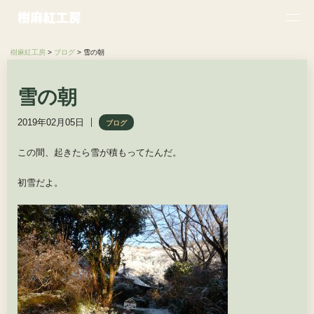
樹麻紅工房
>
ブログ
>
雪の朝
雪の朝
2019年02月05日
ブログ
この間、起きたら雪が積もってたんだ。
初雪だよ。