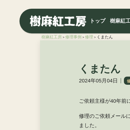
トップ
樹麻紅
樹麻紅工房
修理事例
修理
くまたん
>
>
>
くまたん
2024年05月04日
ご依頼主様が40年前
修理のご依頼メール
ました。