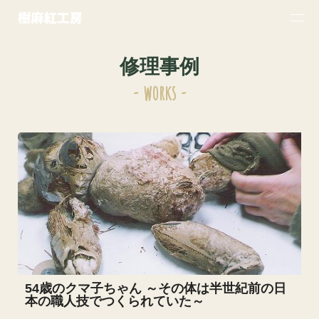
修理事例
- works -
54歳のクマ子ちゃん ～その体は半世紀前の日
本の職人技でつくられていた～